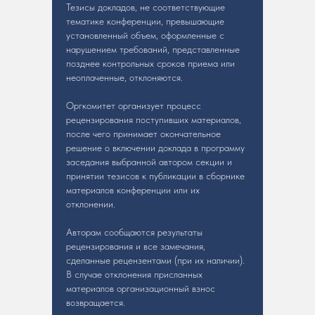
Тезисы докладов, не соответствующие
тематике конференции, превышающие
установленный объем, оформленные с
нарушением требований, представленные
позднее контрольных сроков приема или
неоплаченные, отклоняются.
Оргкомитет организует процесс
рецензирования поступивших материалов,
после чего принимает окончательное
решение о включении доклада в программу
заседания выбранной автором секции и
принятии тезисов к публикации в сборнике
материалов конференции или их
отклонении.
Авторам сообщаются результаты
рецензирования и все замечания,
сделанные рецензентами (при их наличии).
В случае отклонения присланных
материалов организационный взнос
возвращается.