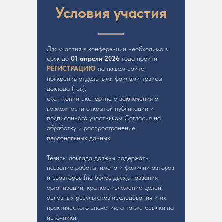
Условия участия
Для участия в конференции необходимо в
срок до
01 апреля 2026
года пройти
РЕГИСТРАЦИЮ
на нашем сайте,
прикрепив отдельными файлами тезисы
доклада (-ов),
скан-копии экспертного заключения о
возможности открытой публикации и
подписанного участником Согласия на
обработку и распространение
персональных данных.
Тезисы доклада должны содержать
название работы, имена и фамилии авторов
и соавторов (не более двух), названия
организаций, краткое изложение целей,
основных результатов исследования и их
практического значения, а также ссылки на
источники.